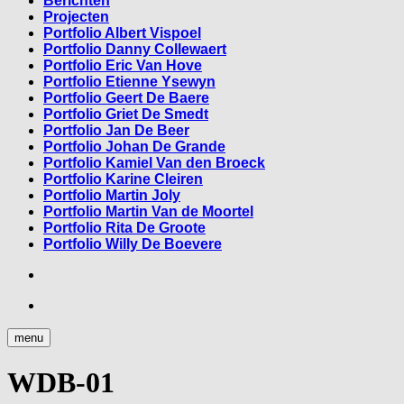
Berichten
Projecten
Portfolio Albert Vispoel
Portfolio Danny Collewaert
Portfolio Eric Van Hove
Portfolio Etienne Ysewyn
Portfolio Geert De Baere
Portfolio Griet De Smedt
Portfolio Jan De Beer
Portfolio Johan De Grande
Portfolio Kamiel Van den Broeck
Portfolio Karine Cleiren
Portfolio Martin Joly
Portfolio Martin Van de Moortel
Portfolio Rita De Groote
Portfolio Willy De Boevere
Facebook
Facebook
menu
WDB-01