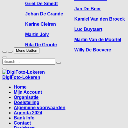
Griet De Smedt
Jan De Beer
Johan De Grande
Kamiel Van den Broeck
Karine Cleiren
Luc Buytaert
Martin Joly
Martin Van de Moortel
Rita De Groote
Willy De Boevere
Menu Button
Search
…
Close
Side
DigiFoto-Lokeren
Menu
Home
Mijn Account
Organisatie
Doelstelling
Algemene voorwaarden
Agenda 2024
Bank Info
Contact