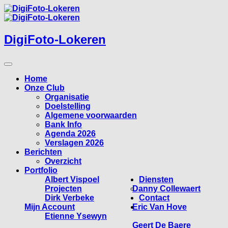
Skip
to
content
DigiFoto-Lokeren
Home
Onze Club
Organisatie
Doelstelling
Algemene voorwaarden
Bank Info
Agenda 2026
Verslagen 2026
Berichten
Overzicht
Portfolio
Albert Vispoel
Diensten
Projecten
Danny Collewaert
Dirk Verbeke
Contact
Mijn Account
Eric Van Hove
Etienne Ysewyn
Geert De Baere