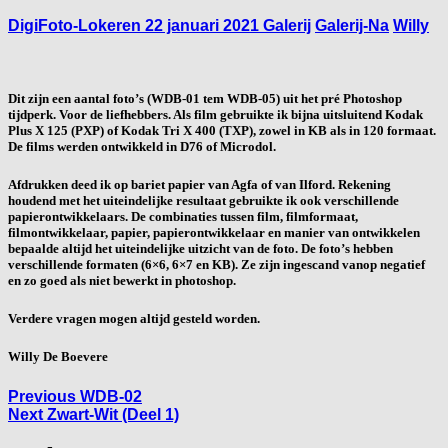
DigiFoto-Lokeren
22 januari 2021
Galerij
Galerij-Na
Willy
Dit zijn een aantal foto’s (WDB-01 tem WDB-05) uit het pré Photoshop
tijdperk. Voor de liefhebbers. Als film gebruikte ik bijna uitsluitend Kodak
Plus X 125 (PXP) of Kodak Tri X 400 (TXP), zowel in KB als in 120 formaat.
De films werden ontwikkeld in D76 of Microdol.
Afdrukken deed ik op bariet papier van Agfa of van Ilford. Rekening
houdend met het uiteindelijke resultaat gebruikte ik ook verschillende
papierontwikkelaars. De combinaties tussen film, filmformaat,
filmontwikkelaar, papier, papierontwikkelaar en manier van ontwikkelen
bepaalde altijd het uiteindelijke uitzicht van de foto. De foto’s hebben
verschillende formaten (6×6, 6×7 en KB). Ze zijn ingescand vanop negatief
en zo goed als niet bewerkt in photoshop.
Verdere vragen mogen altijd gesteld worden.
Willy De Boevere
Berichtnavigatie
Previous
Previous
WDB-02
Next
post:
Next
Zwart-Wit (Deel 1)
post: